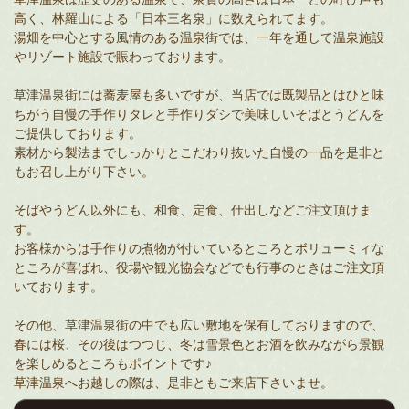
高く、林羅山による「日本三名泉」に数えられてます。
湯畑を中心とする風情のある温泉街では、一年を通して温泉施設
やリゾート施設で賑わっております。
草津温泉街には蕎麦屋も多いですが、当店では既製品とはひと味
ちがう自慢の手作りタレと手作りダシで美味しいそばとうどんを
ご提供しております。
素材から製法までしっかりとこだわり抜いた自慢の一品を是非と
もお召し上がり下さい。
そばやうどん以外にも、和食、定食、仕出しなどご注文頂けま
す。
お客様からは手作りの煮物が付いているところとボリューミィな
ところが喜ばれ、役場や観光協会などでも行事のときはご注文頂
いております。
その他、草津温泉街の中でも広い敷地を保有しておりますので、
春には桜、その後はつつじ、冬は雪景色とお酒を飲みながら景観
を楽しめるところもポイントです♪
草津温泉へお越しの際は、是非ともご来店下さいませ。