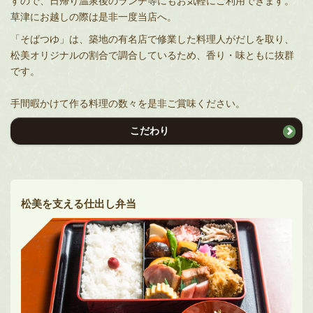
すので、日帰り
温泉
後の
ランチ
等にもお気軽にご利用できます。
草津
にお越しの際は是非一度当店へ。
「そばつゆ」は、築地の有名店で修業した料理人がだしを取り、
松美オリジナルの割合で調合しているため、香り・味ともに抜群
です。
手間暇かけて作る料理の数々を是非ご賞味ください。
こだわり
松美を支える仕出し弁当